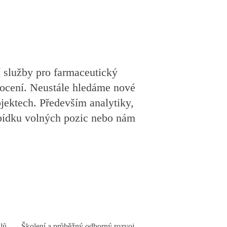
í služby pro farmaceutický
nocení. Neustále hledáme nové
ojektech. Především analytiky,
nabídku volných pozic nebo nám
lů
Školení a průběžný odborný rozvoj