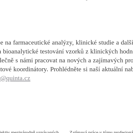
e na farmaceutické analýzy, klinické studie a dalš
 bioanalytické testování vzorků z klinických hod
polečně s námi pracovat na nových a zajímavých pr
ktové koordinátory. Prohlédněte si naší aktuální 
r@quinta.cz
ektiv mezinárodně uznávaných
Zajímavá práce v týmu profesioná