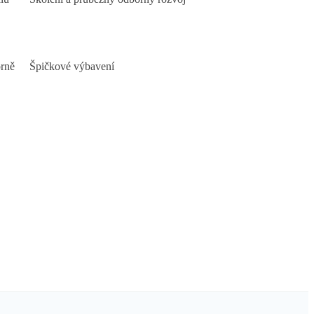
orně
Špičkové výbavení