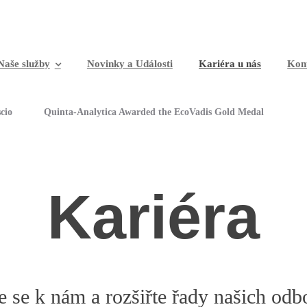
Naše služby
Novinky a Události
Kariéra u nás
Kon
cio
Quinta-Analytica Awarded the EcoVadis Gold Medal
Kariéra
te se k nám a rozšiřte řady našich odb