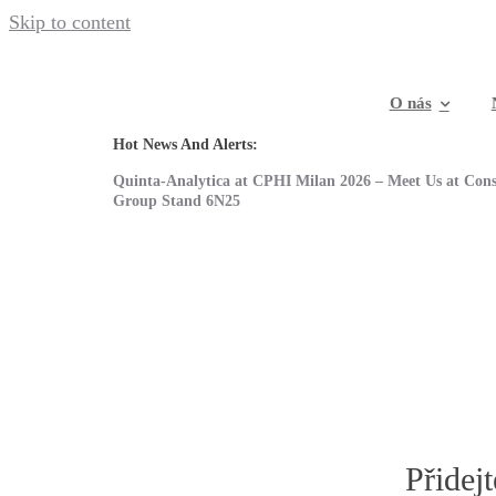
Skip to content
Kariéra
khaddourr
2023-05-02T13:01:47+02:00
O nás
Hot News And Alerts:
Quinta-Analytica at CPHI Milan 2026 – Meet Us at Cons
Group Stand 6N25
Přidej