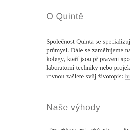
O Quintě
Společnost Quinta se specializuj
průmysl. Dále se zaměřujeme na
kolegy, kteří jsou připraveni s
laboratorní techniky nebo proje
rovnou zašlete svůj životopis:
h
Naše výhody
Dynamicky rostoucí společnost s
Kol