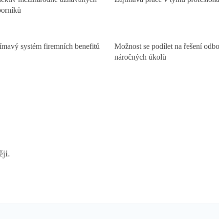
orníků
ímavý systém firemních benefitů
Možnost se podílet na řešení odb
náročných úkolů
ji.